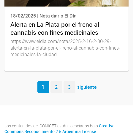
18/02/2025 | Nota diario El Día
Alerta en La Plata por el freno al
cannabis con fines medicinales
https://www.eldia.com/nota/2025-2-16-2-30-29-
alerta-en-la-plata-por-el-freno-al-cannabis-con-fines-
medicinales-la-ciudad
Navegador de artículos
1
2
3
siguiente
Los contenidos del CONICET están licenciados bajo
Creative
Commons Reconocimiento 2.5 Argentina License