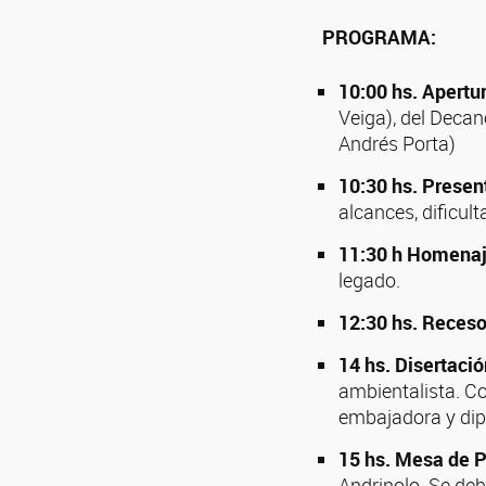
PROGRAMA:
10:00 hs. Apertur
Veiga), del Decan
Andrés Porta)
10:30 hs. Presen
alcances, dificul
11:30 h Homenaje
legado.
12:30 hs. Reces
14 hs. Disertaci
ambientalista. C
embajadora y dip
15 hs. Mesa de P
Andrinolo. Se deb