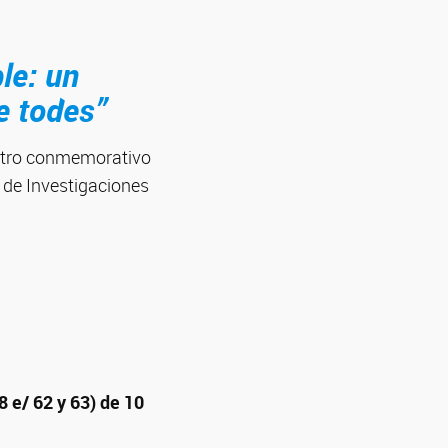
le: un
e todes”
entro conmemorativo
 de Investigaciones
8 e/ 62 y 63) de 10