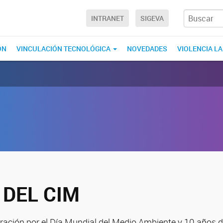
INTRANET
SIGEVA
ÓN
VINCULACIÓN TECNOLÓGICA
NOVEDADES
VIOLENCIA L
 DEL CIM
ación por el Día Mundial del Medio Ambiente y 10 años d