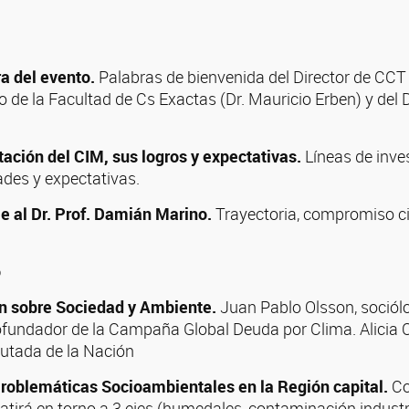
a del evento.
Palabras de bienvenida del Director de CCT
o de la Facultad de Cs Exactas (Dr. Mauricio Erben) y del D
tación del CIM, sus logros y expectativas.
Líneas de inve
tades y expectativas.
 al Dr. Prof. Damián Marino.
Trayectoria, compromiso cie
o
ón sobre Sociedad y Ambiente.
Juan Pablo Olsson, sociól
ofundador de la Campaña Global Deuda por Clima. Alicia C
utada de la Nación
roblemáticas Socioambientales en la Región capital.
Co
atirá en torno a 3 ejes (humedales, contaminación industr