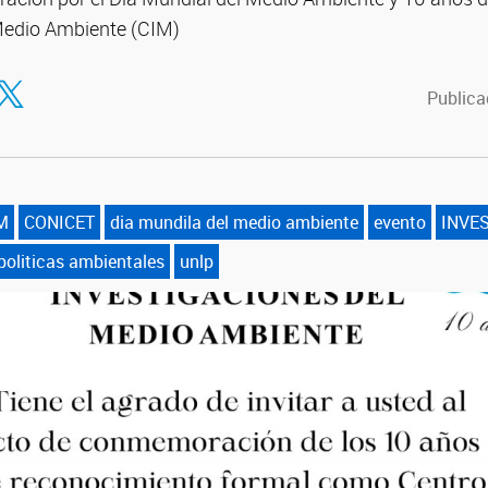
Medio Ambiente (CIM)
tir en Facebook
ompartir en Twitter
Publica
M
CONICET
dia mundila del medio ambiente
evento
INVE
politicas ambientales
unlp