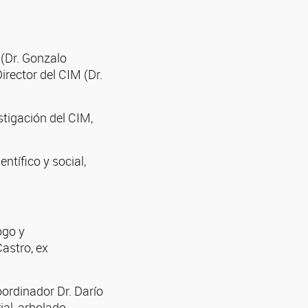
 (Dr. Gonzalo
irector del CIM (Dr.
stigación del CIM,
ntífico y social,
ogo y
astro, ex
ordinador Dr. Darío
ial, arbolado