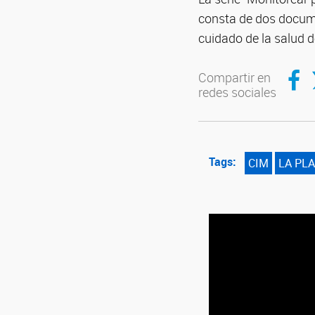
consta de dos documen
cuidado de la salud d
Compar
C
Compartir en
redes sociales
Tags:
CIM
LA PL