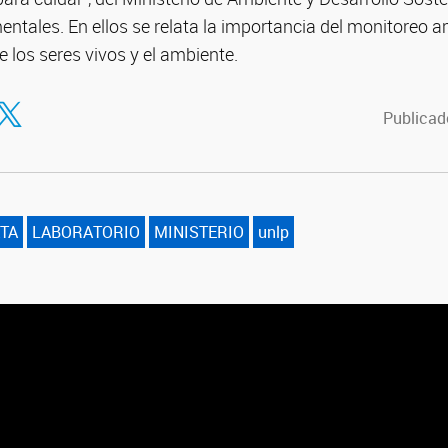
tales. En ellos se relata la importancia del monitoreo a
e los seres vivos y el ambiente.
tir en Facebook
ompartir en Twitter
Publicado
ATA
LABORATORIO
MINISTERIO
unlp