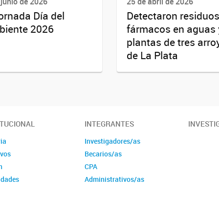
 junio de 2026
25 de abril de 2026
Jornada Día del
Detectaron residuos
iente 2026
fármacos en aguas 
plantas de tres arro
de La Plata
ITUCIONAL
INTEGRANTES
INVESTI
ia
Investigadores/as
ivos
Becarios/as
n
CPA
idades
Administrativos/as