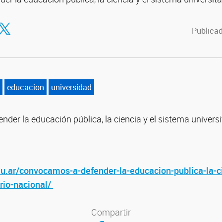
tir en Facebook
ompartir en Twitter
Publicad
educacion
universidad
er la educación pública, la ciencia y el sistema universi
du.ar/convocamos-a-defender-la-educacion-publica-la-ci
rio-nacional/
Compartir
Compartir en Facebook
Compartir en Twitter