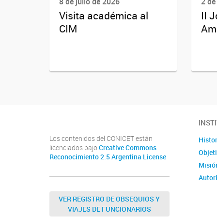
8 de julio de 2026
2 de
Visita académica al
II 
CIM
Amb
INST
Los contenidos del CONICET están
Histor
licenciados bajo
Creative Commons
Objet
Reconocimiento 2.5 Argentina License
Misió
Autor
VER REGISTRO DE OBSEQUIOS Y
VIAJES DE FUNCIONARIOS